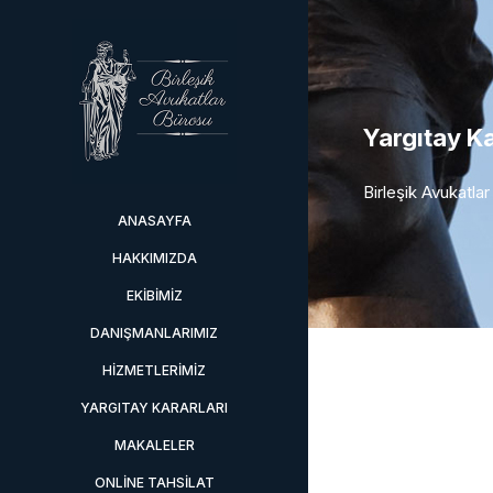
Yargıtay Ka
Birleşik Avukatla
ANASAYFA
HAKKIMIZDA
EKIBIMIZ
DANIŞMANLARIMIZ
HIZMETLERIMIZ
YARGITAY KARARLARI
MAKALELER
ONLINE TAHSILAT