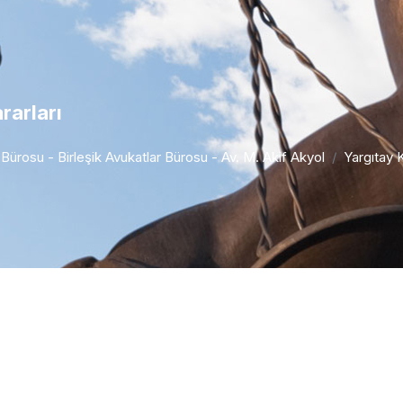
rarları
r Bürosu - Birleşik Avukatlar Bürosu - Av. M. Akif Akyol
Yargıtay K