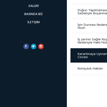
GALERI
Düğün Yapılmaması
Sebebiyle Boşanma
BASINDA BIZ
İLETIŞIM
İşin Durması Nedeni
Fesih
İş yerinin Sağlık Koş
Nedeniyle Haklı Fes
Karantinaya Uyma
Cezası
Komşuluk Hakları