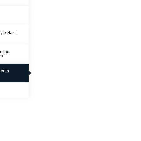
yle Haklı
ulları
ih
manın