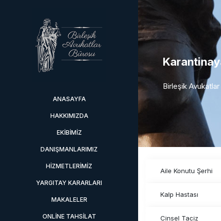
Karantina
Birleşik Avukatla
ANASAYFA
HAKKIMIZDA
EKIBIMIZ
DANIŞMANLARIMIZ
HIZMETLERIMIZ
Aile Konutu Şerhi
YARGITAY KARARLARI
Kalp Hastası
MAKALELER
ONLINE TAHSILAT
Cinsel Taciz