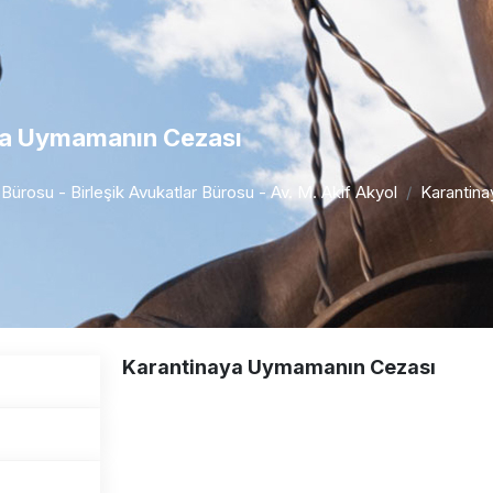
ya Uymamanın Cezası
r Bürosu - Birleşik Avukatlar Bürosu - Av. M. Akif Akyol
Karantin
Karantinaya Uymamanın Cezası