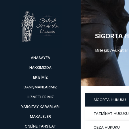
SİGORTA 
Birleşik Avukatla
ANASAYFA
HAKKIMIZDA
EKIBIMIZ
DANIŞMANLARIMIZ
HIZMETLERIMIZ
SİGORTA HUKUKU
YARGITAY KARARLARI
TAZMİNAT HUKUKU
MAKALELER
ONLINE TAHSILAT
CEZA HUKUKU