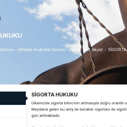
HUKUKU
r Bürosu - Birleşik Avukatlar Bürosu - Av. M. Akif Akyol
SİGORTA
SİGORTA HUKUKU
Ülkemizde sigorta bilincinin artmasıyla doğru orantılı 
Meydana gelen bu artış ile beraber sigortacı ile sigort
gün artmaktadır.