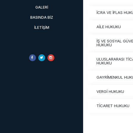
GALERI
İCRA VE İFLAS HUK
BASINDA BIZ
AİLE HUKUKU
İLETIŞIM
İŞ VE SOSYAL GÜVE
HUKUKU
ULUSLARARASI TİC
HUKUKU
GAYRİMENKUL HUK
VERGİ HUKUKU
TİCARET HUKUKU