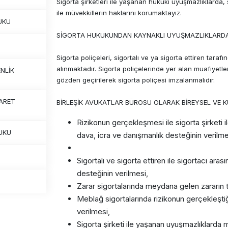
Sigorta şirketleri ile yaşanan hukuki uyuşmazlıklarda
ile müvekkillerin haklarını korumaktayız.
UKU
SİGORTA HUKUKUNDAN KAYNAKLI UYUŞMAZLIKLARDA
Sigorta poliçeleri, sigortalı ve ya sigorta ettiren ta
alınmaktadır. Sigorta poliçelerinde yer alan muafiyetler
NLİK
gözden geçirilerek sigorta poliçesi imzalanmalıdır.
ARET
BİRLEŞİK AVUKATLAR BÜROSU OLARAK BİREYSEL VE K
Rizikonun gerçekleşmesi ile sigorta şirketi 
UKU
dava, icra ve danışmanlık desteğinin verilme
Sigortalı ve sigorta ettiren ile sigortacı ar
desteğinin verilmesi,
Zarar sigortalarında meydana gelen zararın t
Meblağ sigortalarında rizikonun gerçekleştiğ
verilmesi,
Sigorta şirketi ile yaşanan uyuşmazlıklarda m