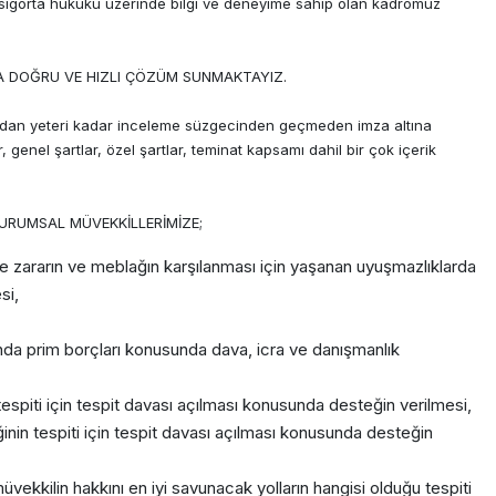
, sigorta hukuku üzerinde bilgi ve deneyime sahip olan kadromuz
 DOĞRU VE HIZLI ÇÖZÜM SUNMAKTAYIZ.
rafından yeteri kadar inceleme süzgecinden geçmeden imza altına
, genel şartlar, özel şartlar, teminat kapsamı dahil bir çok içerik
URUMSAL MÜVEKKİLLERİMİZE;
ile zararın ve meblağın karşılanması için yaşanan uyuşmazlıklarda
si,
asında prim borçları konusunda dava, icra ve danışmanlık
espiti için tespit davası açılması konusunda desteğin verilmesi,
inin tespiti için tespit davası açılması konusunda desteğin
üvekkilin hakkını en iyi savunacak yolların hangisi olduğu tespiti