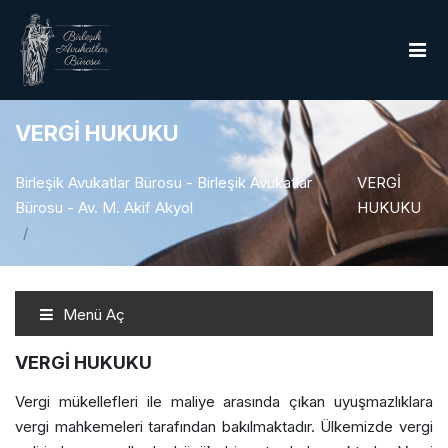
VERGİ HUKUKU
Birleşik Avukatlar Bürosu - Birleşik Avukatlar
VERGİ
Bürosu - Av. M. Akif Akyol
HUKUKU
Menü Aç
VERGİ HUKUKU
Vergi mükellefleri ile maliye arasında çıkan uyuşmazlıklara
vergi mahkemeleri tarafından bakılmaktadır. Ülkemizde vergi